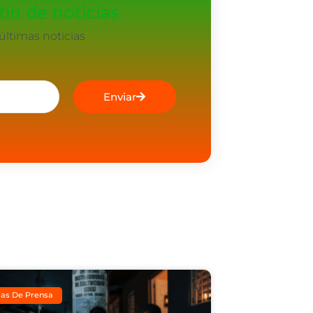
ín de noticias
ltimas noticias
Enviar
as De Prensa