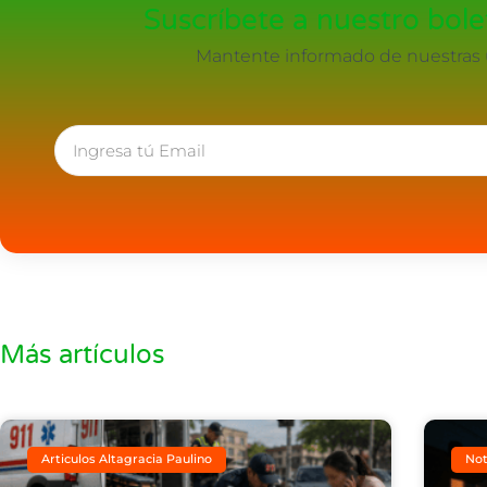
Suscríbete a nuestro bolet
Mantente informado de nuestras ú
Más artículos
Articulos Altagracia Paulino
Not