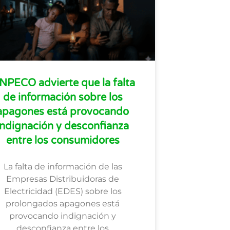
NPECO advierte que la falta
de información sobre los
apagones está provocando
indignación y desconfianza
entre los consumidores
La falta de información de las
Empresas Distribuidoras de
Electricidad (EDES) sobre los
prolongados apagones está
provocando indignación y
desconfianza entre los