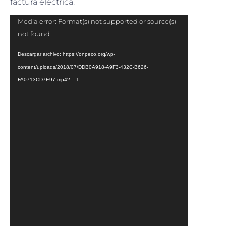
factura eléctrica.
Reproductor
Media error: Format(s) not supported or source(s)
de
not found
vídeo
Descargar archivo: https://onpeco.org/wp-
content/uploads/2018/07/DDB0A918-A9F3-432C-B626-
FA0713CD7E97.mp4?_=1