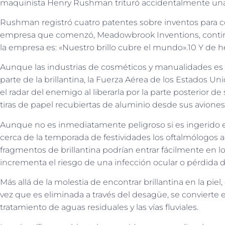
maquinista Henry Rushman trituró accidentalmente una c
Rushman registró cuatro patentes sobre inventos para cort
empresa que comenzó, Meadowbrook Inventions, continúa
la empresa es: «Nuestro brillo cubre el mundo».10 Y de he
Aunque las industrias de cosméticos y manualidades es 
parte de la brillantina, la Fuerza Aérea de los Estados Un
el radar del enemigo al liberarla por la parte posterior de
tiras de papel recubiertas de aluminio desde sus avione
Aunque no es inmediatamente peligroso si es ingerido
cerca de la temporada de festividades los oftalmólogos 
fragmentos de brillantina podrían entrar fácilmente en los
incrementa el riesgo de una infección ocular o pérdida d
Más allá de la molestia de encontrar brillantina en la piel,
vez que es eliminada a través del desagüe, se convierte 
tratamiento de aguas residuales y las vías fluviales.