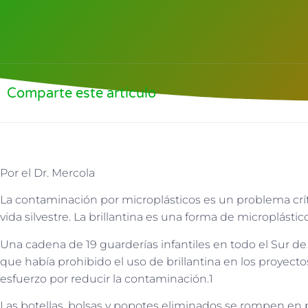
Comparte este artículo
Por el Dr. Mercola
La contaminación por microplásticos es un problema crítico
vida silvestre. La brillantina es una forma de microplásti
Una cadena de 19 guarderías infantiles en todo el Sur d
que había prohibido el uso de brillantina en los proyect
esfuerzo por reducir la contaminación.1
Las botellas, bolsas y popotes eliminados se rompen en 