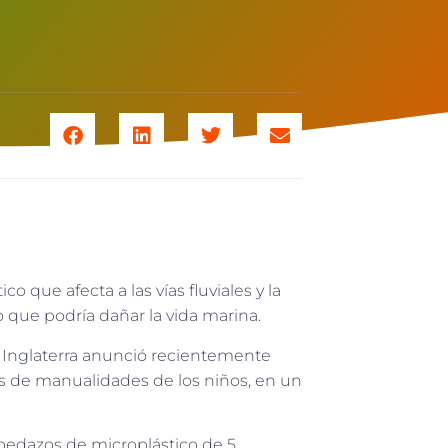
 que afecta a las vías fluviales y la
co que podría dañar la vida marina.
e Inglaterra anunció recientemente
os de manualidades de los niños, en un
pedazos de microplástico de 5