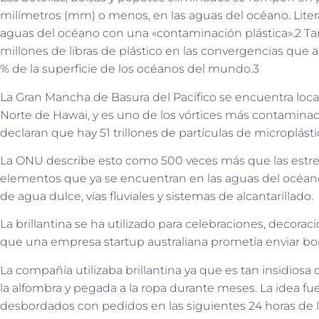
milímetros (mm) o menos, en las aguas del océano. Liter
aguas del océano con una «contaminación plástica».2 T
millones de libras de plástico en las convergencias qu
% de la superficie de los océanos del mundo.3
La Gran Mancha de Basura del Pacífico se encuentra local
Norte de Hawai, y es uno de los vórtices más contamina
declaran que hay 51 trillones de partículas de microplás
La ONU describe esto como 500 veces más que las estrell
elementos que ya se encuentran en las aguas del océano,
de agua dulce, vías fluviales y sistemas de alcantarillado.
La brillantina se ha utilizado para celebraciones, decorac
que una empresa startup australiana prometía enviar bo
La compañía utilizaba brillantina ya que es tan insidiosa 
la alfombra y pegada a la ropa durante meses. La idea fu
desbordados con pedidos en las siguientes 24 horas de l