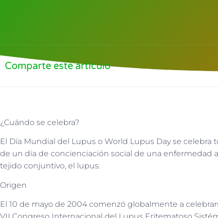
Comparte este artículo
¿Cuándo se celebra?
El Día Mundial del Lupus o World Lupus Day se celebra to
de un día de concienciación social de una enfermedad 
tejido conjuntivo, el lupus.
Origen
El 10 de mayo de 2004 comenzó globalmente a celebrars
VII Congreso Internacional del Lupus Eritematoso Sisté