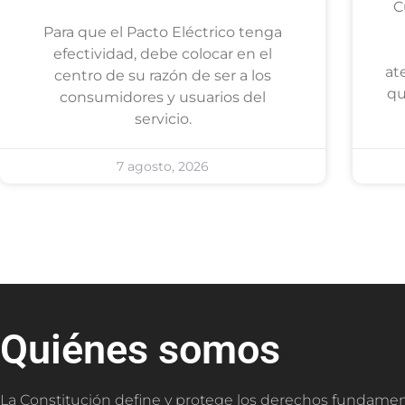
C
Para que el Pacto Eléctrico tenga
efectividad, debe colocar en el
at
centro de su razón de ser a los
qu
consumidores y usuarios del
servicio.
7 agosto, 2026
Quiénes somos
La Constitución define y protege los derechos fundamen