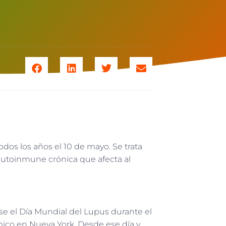
dos los años el 10 de mayo. Se trata
autoinmune crónica que afecta al
e el Día Mundial del Lupus durante el
mico en Nueva York. Desde ese día y