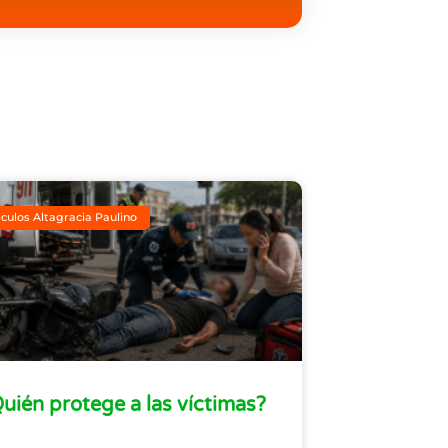
iculos Altagracia Paulino
uién protege a las víctimas?