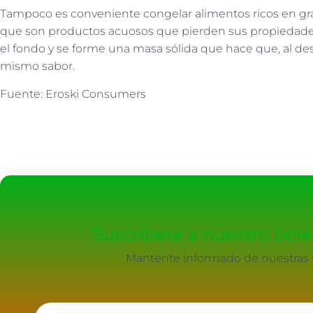
Tampoco es conveniente congelar alimentos ricos en gras
que son productos acuosos que pierden sus propiedades
el fondo y se forme una masa sólida que hace que, al de
mismo sabor.
Fuente: Eroski Consumers
Suscríbete a nuestro bolet
Mantente informado de nuestras ú