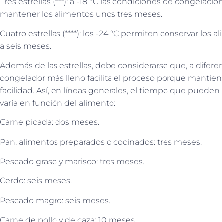
Tres estrellas (***): a -18 °C las condiciones de congela
mantener los alimentos unos tres meses.
Cuatro estrellas (****): los -24 °C permiten conservar los
a seis meses.
Además de las estrellas, debe considerarse que, a diferen
congelador más lleno facilita el proceso porque mantie
facilidad. Así, en líneas generales, el tiempo que pueden
varía en función del alimento:
Carne picada: dos meses.
Pan, alimentos preparados o cocinados: tres meses.
Pescado graso y marisco: tres meses.
Cerdo: seis meses.
Pescado magro: seis meses.
Carne de pollo y de caza: 10 meses.