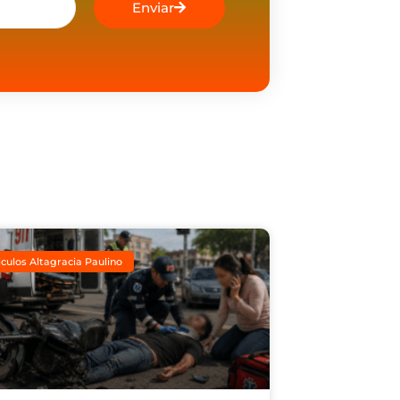
Enviar
iculos Altagracia Paulino