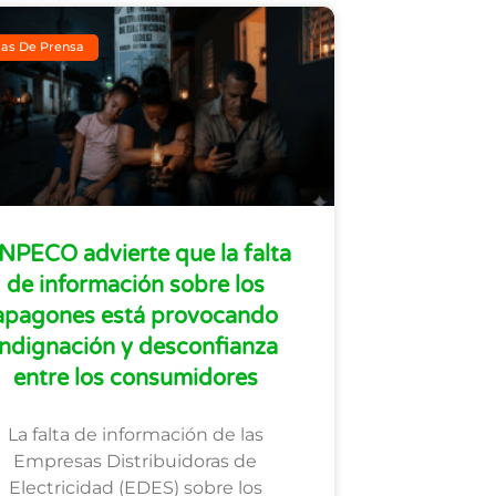
as De Prensa
NPECO advierte que la falta
de información sobre los
apagones está provocando
indignación y desconfianza
entre los consumidores
La falta de información de las
Empresas Distribuidoras de
Electricidad (EDES) sobre los