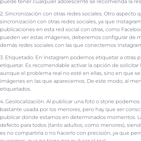
puede tener cualquier adolescente se recomienda la rest
2. Sincronización con otras redes sociales. Otro aspecto 
sincronización con otras redes sociales, ya que Instagra
publicaciones en esta red social con otras, como Facebo
pueden ver estas imágenes, deberemos configurar de mo
demás redes sociales con las que conectemos Instagra
3. Etiquetado. En Instagram podemos etiquetar a otras
etiquetar. Es recomendable activar la opción de solicitar l
aunque el problema real no esté en ellas, sino en que s
imágenes en las que aparecemos. De este modo, al men
etiquetados.
4. Geolocalización. Al publicar una foto o storie podemos 
bastante usada por los menores, pero hay que ser cons
publicar dónde estamos en determinados momentos. La
defecto para todos (tanto adultos, como menores), siendo
es no compartirla o no hacerlo con precisión, ya que pe
queramos, que no tiene por qué ser el real.