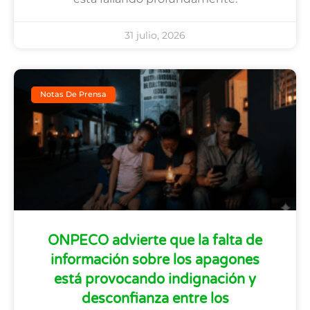
31 julio, 2026
Notas De Prensa
ONPECO advierte que la falta de
información sobre los apagones
está provocando indignación y
desconfianza entre los