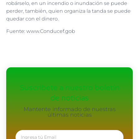
robárselo, en un incendio o inundación se puede
perder, también, quien organiza la tanda se puede
quedar con el dinero.
Fuente: www.Conducef.gob
Suscríbete a nuestro boletín
de noticias
Mantente informado de nuestras
últimas noticias