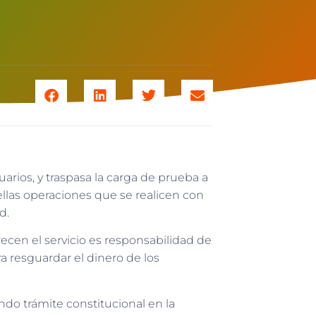
uarios, y traspasa la carga de prueba a
uellas operaciones que se realicen con
d.
recen el servicio es responsabilidad de
a resguardar el dinero de los
do trámite constitucional en la