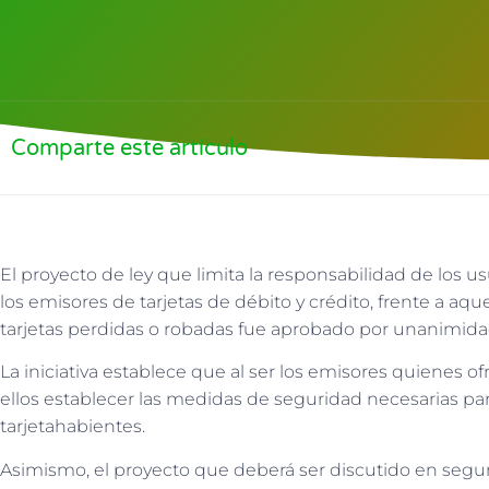
Comparte este artículo
El proyecto de ley que limita la responsabilidad de los us
los emisores de tarjetas de débito y crédito, frente a aq
tarjetas perdidas o robadas fue aprobado por unanimida
La iniciativa establece que al ser los emisores quienes of
ellos establecer las medidas de seguridad necesarias par
tarjetahabientes.
Asimismo, el proyecto que deberá ser discutido en segun