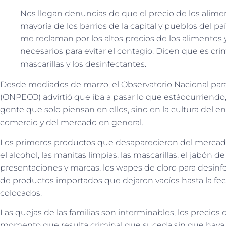
Nos llegan denuncia
s
de que el precio de los alime
mayoría de los barrios de la capital y pueblos del pa
me reclaman por los altos precios de los alimentos 
necesarios para evitar el contagio. Dicen que es cri
mascarillas y los
desinfec
tantes
.
Desde mediados de marzo
,
el Observatorio Nacional par
(ONP
E
CO) advi
rtió que iba a pasar lo que está
ocurriendo
gente
que solo piensan
en ellos, sino en la cultura del
comercio y del mercado en general.
Los primeros productos que desaparecieron del mercado
el alcohol, las manitas limpias, las mascarillas, el jabón 
presentaciones y marcas, los wapes de cloro para desinf
de productos importados que dejaron vacíos hasta la fe
colo
cados.
Las quejas de las familias son interminables, los precios
momento que resulta criminal que suceda sin que haya