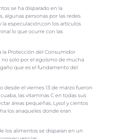
ntos se ha disparado en la
ís, algunas personas por las redes
y la especulación
,
con los artículos
minal lo que ocurre co
n las
a la Protección del Consumidor
, no solo por el egoísmo de mucha
 engaño que es el fundamento del
 desde el viernes 13 de marzo fueron
de cuaba, las vitaminas C en todas sus
ectar áreas
pequeñas
, Lysol
y cientos
cha los anaqueles donde eran
 de los alimentos se disparan en un
 consecuencias.