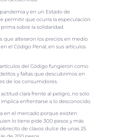
 pandemia y en un Estado de
 permitir que ocurra la especulación
prima sobre la solidaridad.
s que alteraron los precios en medio
e
en el Código Penal, en sus artículos
rtículos del Código fungieron como
s delitos y faltas que descubrimos en
ses de los consumidores.
titud clara frente al peligro, no solo
e implica enfrentarse a lo desconocido.
ta en el mercado porque existen
ien lo tiene pide 30
0 pesos y má
s
sobrecito de clavos dulce de unas 2
5
ás de 200 pesos.