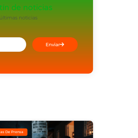
ín de noticias
ltimas noticias
Enviar
as De Prensa