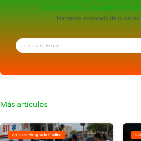
Suscríbete a nuestro bolet
Mantente informado de nuestras ú
Más artículos
Articulos Altagracia Paulino
Not