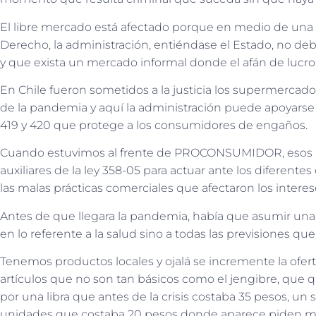
El libre mercado
está
afectado porque en medio de una
Derecho, la administración, entiéndase el Estado
,
no debe
y que exista un mercado informal donde el afán de lucro 
En Chile fueron sometidos a la justicia los supermercado
de la pandemia y aquí la administración
puede apoyars
419 y 420 que protege a los consumidores de engaños
.
Cuando estuvimos al frente de PROCONSUMIDOR, esos a
auxiliares de la ley 358-05 para actuar ante los diferente
las malas prácticas
comerciales que
afectaron los intere
Antes de que llegara la pandemia, había que asumir una ac
en lo referente a la salud sino a todas las previsiones qu
T
enemos productos locales y ojalá se incremente la ofer
artículos
que no son tan básicos como el j
engibre
,
que qu
por una libra que antes de la crisis costaba 35 pesos
, un 
unidades que costaba 20 pesos donde aparece piden m