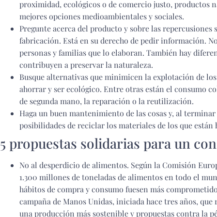
proximidad, ecológicos o de comercio justo, productos n
mejores opciones medioambientales y sociales.
Pregunte acerca del producto y sobre las repercusiones 
fabricación. Está en su derecho de pedir información. N
personas y familias que lo elaboran. También hay difer
contribuyen a preservar la naturaleza.
Busque alternativas que minimicen la explotación de los
ahorrar y ser ecológico. Entre otras están el consumo co
de segunda mano, la reparación o la reutilización.
Haga un buen mantenimiento de las cosas y, al terminar s
posibilidades de reciclar los materiales de los que están 
5 propuestas solidarias para un co
No al desperdicio de alimentos. Según la Comisión Euro
1.300 millones de toneladas de alimentos en todo el mundo
hábitos de compra y consumo fuesen más comprometido
campaña de Manos Unidas, iniciada hace tres años, que 
una producción más sostenible y propuestas contra la pé